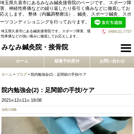
埼玉県久喜市にあるみなみ鍼灸接骨院のページです。 スポーツ障
害、神経性疼痛などの繰り返したり長引く痛みなどに徹底してお
応えします。 整体（内臓調整療法）、鍼灸、スポーツ鍼灸、スポ
ーツコンディショニングを行っております。
埼玉県久喜市にある鍼灸接骨院です。スポーツ障害、慢
0480-21-7757
性疼痛などの強い痛みに徹底してお応えします。
みなみ鍼灸院・接骨院
ホーム
順番予約受付
お問い合わせ
ホーム
>
ブログ
>
院内勉強会(2)：足関節の手技/ケア
院内勉強会(2)：足関節の手技/ケア
2021
12
11
18:08
年
月
日
当院の活動