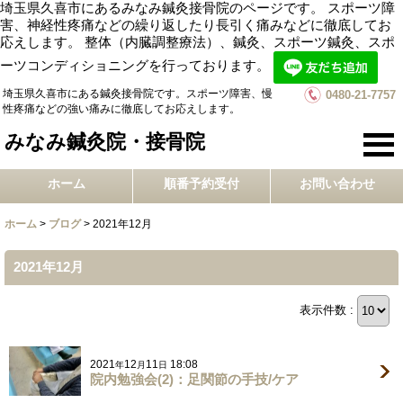
埼玉県久喜市にあるみなみ鍼灸接骨院のページです。 スポーツ障
害、神経性疼痛などの繰り返したり長引く痛みなどに徹底してお
応えします。 整体（内臓調整療法）、鍼灸、スポーツ鍼灸、スポ
ーツコンディショニングを行っております。
埼玉県久喜市にある鍼灸接骨院です。スポーツ障害、慢
0480-21-7757
性疼痛などの強い痛みに徹底してお応えします。
みなみ鍼灸院・接骨院
ホーム
順番予約受付
お問い合わせ
ホーム
>
ブログ
>
2021年12月
2021年12月
表示件数 :
2021
12
11
18:08
年
月
日
院内勉強会(2)：足関節の手技/ケア