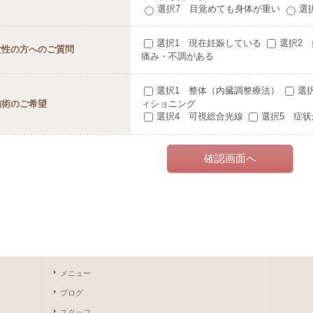
選択7 目覚めても身体が重い
選
選択1 現在妊娠している
選択2
女性の方へのご質問
痛み・不調がある
選択1 整体（内臓調整療法）
選
施術のご希望
ィショニング
選択4 可視総合光線
選択5 症
メニュー
ブログ
スタッフ