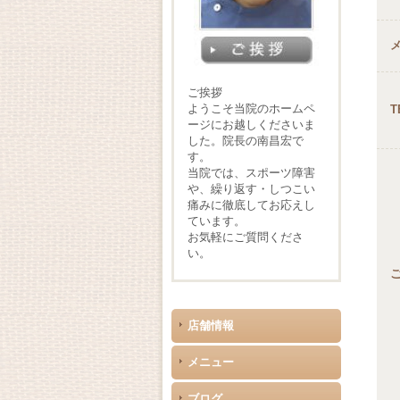
ご挨拶
ようこそ当院のホームペ
T
ージにお越しくださいま
した。院長の南昌宏で
す。
当院では、スポーツ障害
や、繰り返す・しつこい
痛みに徹底してお応えし
ています。
お気軽にご質問くださ
い。
店舗情報
メニュー
ブログ