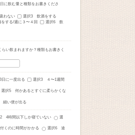
1日に飲む量と種類をお書きくださ
は吸わない
選択3 飲酒をする
酒をする/週に３〜４回
選択6 飲
くらい飲まれますか？種類もお書きく
3日に一度出る
選択3 ４〜1週間
選択5 何かあるとすぐに柔らかくな
 細い便が出る
2 4時間以下しか寝ていない
選
寝付くのに時間がかかる
選択6 途