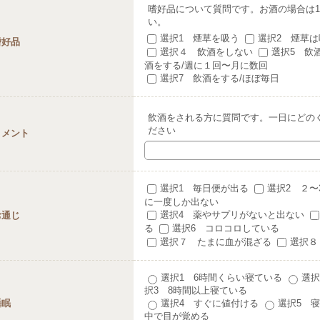
嗜好品について質問です。お酒の場合は
い。
選択1 煙草を吸う
選択2 煙草
嗜好品
選択４ 飲酒をしない
選択5 飲
酒をする/週に１回〜月に数回
選択7 飲酒をする/ほぼ毎日
飲酒をされる方に質問です。一日にどの
ださい
コメント
選択1 毎日便が出る
選択2 ２〜
に一度しか出ない
選択4 薬やサプリがないと出ない
お通じ
る
選択6 コロコロしている
選択７ たまに血が混ざる
選択８
選択1 6時間くらい寝ている
選択
択3 8時間以上寝ている
睡眠
選択4 すぐに値付ける
選択5 
中で目が覚める