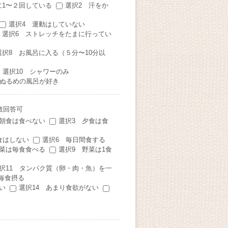
に1〜２回している
選択2 汗をか
る
選択4 運動はしていない
選択6 ストレッチをたまに行ってい
選択8 お風呂に入る（５分〜10分以
選択10 シャワーのみ
 ぬるめの風呂が好き
数回答可
 朝食は食べない
選択3 夕食は食
食はしない
選択6 毎日間食する
野菜は毎食食べる
選択9 野菜は1食
択11 タンパク質（卵・肉・魚）を一
毎食摂る
い
選択14 あまり食欲がない