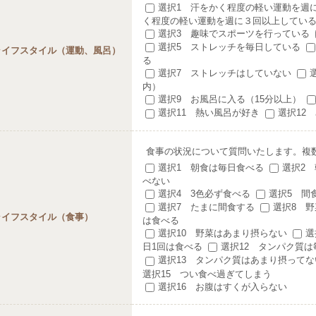
選択1 汗をかく程度の軽い運動を週
く程度の軽い運動を週に３回以上してい
選択3 趣味でスポーツを行っている
選択5 ストレッチを毎日している
ライフスタイル（運動、風呂）
る
選択7 ストレッチはしていない
内）
選択9 お風呂に入る（15分以上）
選択11 熱い風呂が好き
選択12
食事の状況について質問いたします。複
選択1 朝食は毎日食べる
選択2
べない
選択4 3色必ず食べる
選択5 間
選択7 たまに間食する
選択8 
ライフスタイル（食事）
は食べる
選択10 野菜はあまり摂らない
選
日1回は食べる
選択12 タンパク質は
選択13 タンパク質はあまり摂ってな
選択15 つい食べ過ぎてしまう
選択16 お腹はすくが入らない