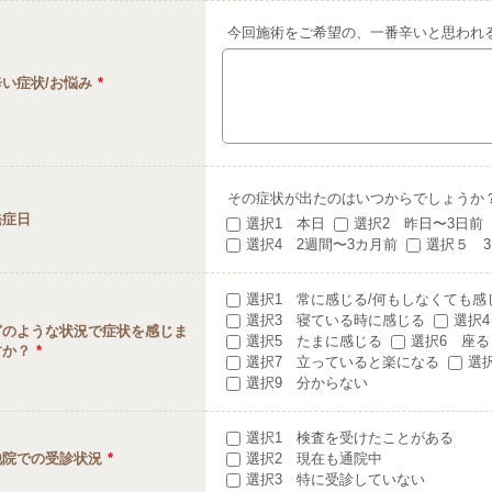
今回施術をご希望の、一番辛いと思われ
辛い症状/お悩み
*
その症状が出たのはいつからでしょうか
発症日
選択1 本日
選択2 昨日〜3日前
選択4 2週間〜3カ月前
選択５ 
選択1 常に感じる/何もしなくても感
選択3 寝ている時に感じる
選択
どのような状況で症状を感じま
選択5 たまに感じる
選択6 座
すか？
*
選択7 立っていると楽になる
選
選択9 分からない
選択1 検査を受けたことがある
他院での受診状況
*
選択2 現在も通院中
選択3 特に受診していない