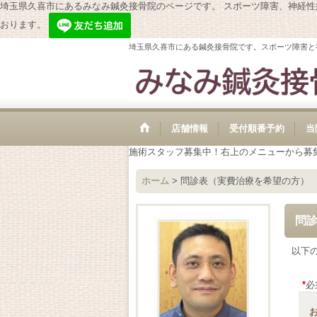
埼玉県久喜市にあるみなみ鍼灸接骨院のページです。 スポーツ障害、神経
おります。
埼玉県久喜市にある鍼灸接骨院です。スポーツ障害と
店舗情報
受付順番予約
当
施術スタッフ募集中！右上のメニューから募
ホーム
>
問診表（実費治療を希望の方）
問
以下
*
必