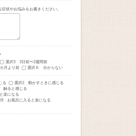
る症状やお悩みをお書きください。
？
選択3 3日前〜2週間前
3カ月より前
選択６ 分からない
じる
選択2 動かすときに感じる
4 触ると感じる
ると楽になる
択8 お風呂に入ると楽になる