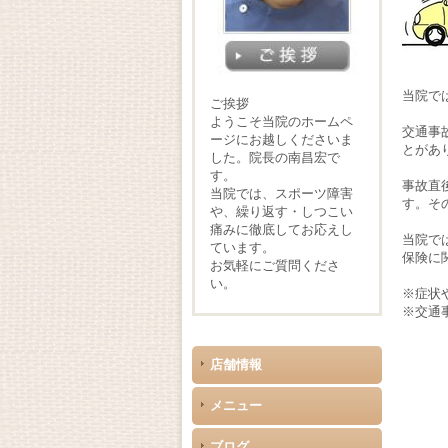
当院で
ご挨拶
ようこそ当院のホームペ
交通事
ージにお越しくださいま
とがあ
した。院長の南昌宏で
す。
事故直
当院では、スポーツ障害
す。そ
や、繰り返す・しつこい
痛みに徹底してお応えし
当院で
ています。
保険に
お気軽にご質問くださ
い。
※症状
※交通
店舗情報
メニュー
ブログ