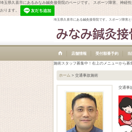
埼玉県久喜市にあるみなみ鍼灸接骨院のページです。 スポーツ障害、神経
おります。
埼玉県久喜市にある鍼灸接骨院です。スポーツ障害と
店舗情報
受付順番予約
当
施術スタッフ募集中！右上のメニューから募
ホーム
>
交通事故施術
交通事