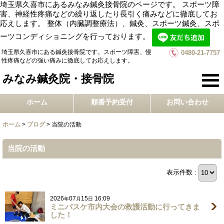
埼玉県久喜市にあるみなみ鍼灸接骨院のページです。 スポーツ障
害、神経性疼痛などの繰り返したり長引く痛みなどに徹底してお
応えします。 整体（内臓調整療法）、鍼灸、スポーツ鍼灸、スポ
ーツコンディショニングを行っております。
埼玉県久喜市にある鍼灸接骨院です。スポーツ障害、慢
0480-21-7757
性疼痛などの強い痛みに徹底してお応えします。
みなみ鍼灸院・接骨院
ホーム
順番予約受付
お問い合わせ
ホーム
>
ブログ
>
当院の活動
当院の活動
表示件数 :
2026
07
15
16:09
年
月
日
ミニバスケ市内大会の救護活動に行ってきま
した！