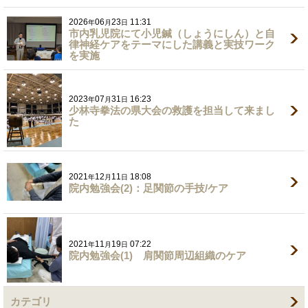
2026
06
23
11:31
年
月
日
市内乳児院にて小児鍼（しょうにしん）と自
律神経ケアをテーマにした講義と実技ワーク
を実施
2023
07
31
16:23
年
月
日
少林寺拳法の県大会の救護を担当して来まし
た
2021
12
11
18:08
年
月
日
院内勉強会(2)：足関節の手技/ケア
2021
11
19
07:22
年
月
日
院内勉強会(1) 肩関節周辺組織のケア
カテゴリ