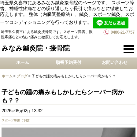
埼玉県久喜市にあるみなみ鍼灸接骨院のページです。 スポーツ障
害、神経性疼痛などの繰り返したり長引く痛みなどに徹底してお
応えします。 整体（内臓調整療法）、鍼灸、スポーツ鍼灸、スポ
ーツコンディショニングを行っております。
埼玉県久喜市にある鍼灸接骨院です。スポーツ障害、慢
0480-21-7757
性疼痛などの強い痛みに徹底してお応えします。
みなみ鍼灸院・接骨院
ホーム
順番予約受付
お問い合わせ
ホーム
>
ブログ
>
子どもの踵の痛みもしかしたらシーバー病かも？？
子どもの踵の痛みもしかしたらシーバー病か
も？？
2026
05
02
13:32
年
月
日
スポーツ障害（下肢）