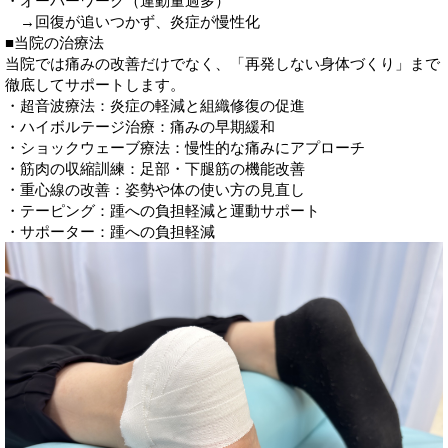
・オーバーワーク（運動量過多）
→回復が追いつかず、炎症が慢性化
■当院の治療法
当院では痛みの改善だけでなく、「再発しない身体づくり」まで
徹底してサポートします。
・超音波療法：炎症の軽減と組織修復の促進
・ハイボルテージ治療：痛みの早期緩和
・ショックウェーブ療法：慢性的な痛みにアプローチ
・筋肉の収縮訓練：足部・下腿筋の機能改善
・重心線の改善：姿勢や体の使い方の見直し
・テーピング：踵への負担軽減と運動サポート
・サポーター：踵への負担軽減