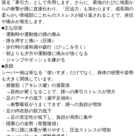
張る「牽引力」として作用します。さらに、着地のたびに地面か
らの衝撃が踵に直接伝わり、「圧迫力」も加わります。成長期の
柔らかい骨端部にこれらのストレスが繰り返されることで、炎症
や痛みが発生します。
■主な症状
・運動時や運動後の踵の痛み
・踵を押すと痛い（圧痛）
・歩行時の違和感や跛行（びっこを引く）
・朝よりも夕方や運動後に痛みが強くなる
・ジャンプやダッシュを嫌がる
■原因
シーバー病は単なる「使いすぎ」だけでなく、身体の状態や姿勢
も大きく関係しています。
・腓腹筋（アキレス腱）の過緊張
→筋肉が硬くなることで、踵への牽引ストレスが増大
・足のアーチの低下（扁平足傾向）
→衝撃吸収がうまくできず、踵への負担が増加
・足の内在筋の筋力低下
→足の安定性が低下し、負担が局所に集中
・踵重心の姿勢（骨盤後傾）
→常に踵に体重が乗りやすく、圧迫ストレスが増加