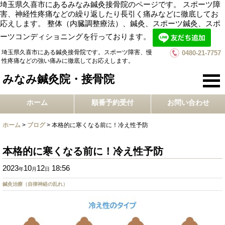
埼玉県久喜市にあるみなみ鍼灸接骨院のページです。 スポーツ障
害、神経性疼痛などの繰り返したり長引く痛みなどに徹底してお
応えします。 整体（内臓調整療法）、鍼灸、スポーツ鍼灸、スポ
ーツコンディショニングを行っております。
埼玉県久喜市にある鍼灸接骨院です。スポーツ障害、慢
0480-21-7757
性疼痛などの強い痛みに徹底してお応えします。
みなみ鍼灸院・接骨院
ホーム
順番予約受付
お問い合わせ
ホーム
>
ブログ
>
本格的に寒くなる前に！冷え性予防
本格的に寒くなる前に！冷え性予防
2023
10
12
18:56
年
月
日
鍼灸治療（自律神経の乱れ）