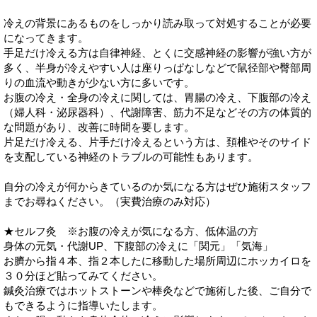
冷えの背景にあるものをしっかり読み取って対処することが必要
になってきます。
手足だけ冷える方は自律神経、とくに交感神経の影響が強い方が
多く、半身が冷えやすい人は座りっぱなしなどで鼠径部や臀部周
りの血流や動きが少ない方に多いです。
お腹の冷え・全身の冷えに関しては、胃腸の冷え、下腹部の冷え
（婦人科・泌尿器科）、代謝障害、筋力不足などその方の体質的
な問題があり、改善に時間を要します。
片足だけ冷える、片手だけ冷えるという方は、頚椎やそのサイド
を支配している神経のトラブルの可能性もあります。
自分の冷えが何からきているのか気になる方はぜひ施術スタッフ
までお尋ねください。（実費治療のみ対応）
★セルフ灸 ※お腹の冷えが気になる方、低体温の方
身体の元気・代謝UP、下腹部の冷えに「関元」「気海」
お臍から指４本、指２本したに移動した場所周辺にホッカイロを
３０分ほど貼ってみてください。
鍼灸治療ではホットストーンや棒灸などで施術した後、ご自分で
もできるように指導いたします。