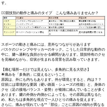
す。
🏃‍♂️競技別の動作と痛みのタイプ こんな痛みありませんか？
スポーツの動きと痛みには、意外なつながりがあります
バスケのジャンプやサッカーのキック。こうした日常的な動作の
中に、腱へ過剰な負担がかかる瞬間があります。競技特有のクセ
を見極めながら、症状が生まれる背景を読み取っていきます。
【痛む場所―だけでは見えない、多角的に見る大切さ】
🌟痛みを「多角的」に捉えるということ
原因は、外にも内ちもあります。外が環境とすると、内は？？
症状には環境的な要因（硬い路面・シューズの性能）と、身体の
クセ（足の接地バランス・姿勢）が複雑に絡んでいることが多く
あります。腱の外側か内側かによっても、その原因は異なるた
め、私たちは多角的な視点で一人ひとりの痛みを捉えます。
さらに、痛みが現れている**「部位」ごとに原因の傾向が異なる