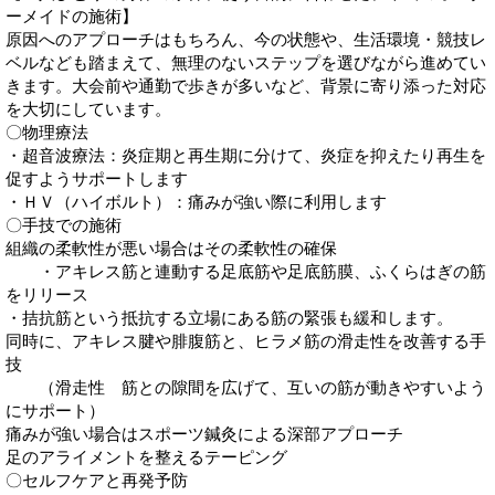
ーメイドの施術】
原因へのアプローチはもちろん、今の状態や、生活環境・競技レ
ベルなども踏まえて、無理のないステップを選びながら進めてい
きます。大会前や通勤で歩きが多いなど、背景に寄り添った対応
を大切にしています。
〇物理療法
・超音波療法：炎症期と再生期に分けて、炎症を抑えたり再生を
促すようサポートします
・ＨＶ（ハイボルト）：痛みが強い際に利用します
〇手技での施術
組織の柔軟性が悪い場合はその柔軟性の確保
・アキレス筋と連動する足底筋や足底筋膜、ふくらはぎの筋
をリリース
・拮抗筋という抵抗する立場にある筋の緊張も緩和します。
同時に、アキレス腱や腓腹筋と、ヒラメ筋の滑走性を改善する手
技
（滑走性 筋との隙間を広げて、互いの筋が動きやすいよう
にサポート）
痛みが強い場合はスポーツ鍼灸による深部アプローチ
足のアライメントを整えるテーピング
〇セルフケアと再発予防