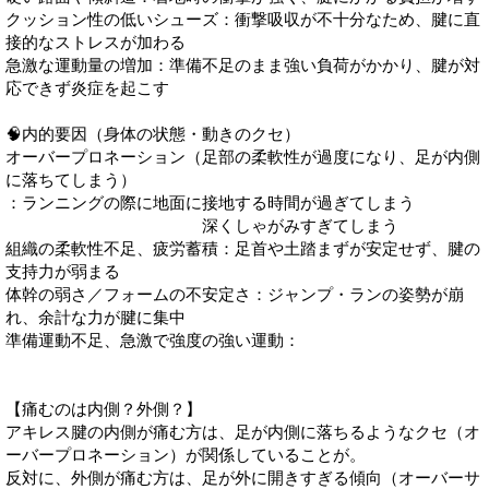
クッション性の低いシューズ：衝撃吸収が不十分なため、腱に直
接的なストレスが加わる
急激な運動量の増加：準備不足のまま強い負荷がかかり、腱が対
応できず炎症を起こす
🧠内的要因（身体の状態・動きのクセ）
オーバープロネーション（足部の柔軟性が過度になり、足が内側
に落ちてしまう）
：ランニングの際に地面に接地する時間が過ぎてしまう
深くしゃがみすぎてしまう
組織の柔軟性不足、疲労蓄積：足首や土踏まずが安定せず、腱の
支持力が弱まる
体幹の弱さ／フォームの不安定さ：ジャンプ・ランの姿勢が崩
れ、余計な力が腱に集中
準備運動不足、急激で強度の強い運動：
【痛むのは内側？外側？】
アキレス腱の内側が痛む方は、足が内側に落ちるようなクセ（オ
ーバープロネーション）が関係していることが。
反対に、外側が痛む方は、足が外に開きすぎる傾向（オーバーサ