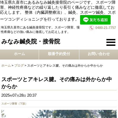
埼玉県久喜市にあるみなみ鍼灸接骨院のページです。 スポーツ障
害、神経性疼痛などの繰り返したり長引く痛みなどに徹底してお
応えします。 整体（内臓調整療法）、鍼灸、スポーツ鍼灸、スポ
ーツコンディショニングを行っております。
埼玉県久喜市にある鍼灸接骨院です。スポーツ障害、慢
0480-21-7757
性疼痛などの強い痛みに徹底してお応えします。
みなみ鍼灸院・接骨院
ホーム
順番予約受付
お問い合わせ
ホーム
>
ブログ
>
スポーツとアキレス腱。その痛みは外からか中からか
スポーツとアキレス腱。その痛みは外からか中
からか
2025
07
28
20:37
年
月
日
スポーツ障害（下肢）