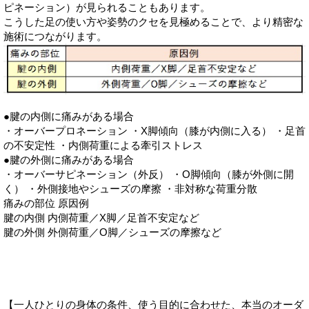
ピネーション）が見られることもあります。
こうした足の使い方や姿勢のクセを見極めることで、より精密な
施術につながります。
●腱の内側に痛みがある場合
・オーバープロネーション ・X脚傾向（膝が内側に入る） ・足首
の不安定性 ・内側荷重による牽引ストレス
●腱の外側に痛みがある場合
・オーバーサピネーション（外反） ・O脚傾向（膝が外側に開
く） ・外側接地やシューズの摩擦 ・非対称な荷重分散
痛みの部位 原因例
腱の内側 内側荷重／X脚／足首不安定など
腱の外側 外側荷重／O脚／シューズの摩擦など
【一人ひとりの身体の条件、使う目的に合わせた、本当のオーダ