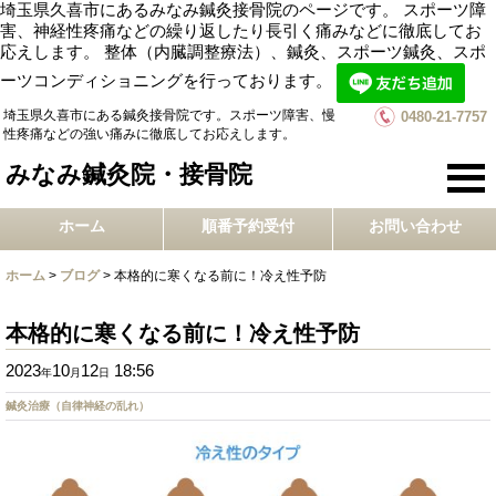
埼玉県久喜市にあるみなみ鍼灸接骨院のページです。 スポーツ障
害、神経性疼痛などの繰り返したり長引く痛みなどに徹底してお
応えします。 整体（内臓調整療法）、鍼灸、スポーツ鍼灸、スポ
ーツコンディショニングを行っております。
埼玉県久喜市にある鍼灸接骨院です。スポーツ障害、慢
0480-21-7757
性疼痛などの強い痛みに徹底してお応えします。
みなみ鍼灸院・接骨院
ホーム
順番予約受付
お問い合わせ
ホーム
>
ブログ
>
本格的に寒くなる前に！冷え性予防
本格的に寒くなる前に！冷え性予防
2023
10
12
18:56
年
月
日
鍼灸治療（自律神経の乱れ）