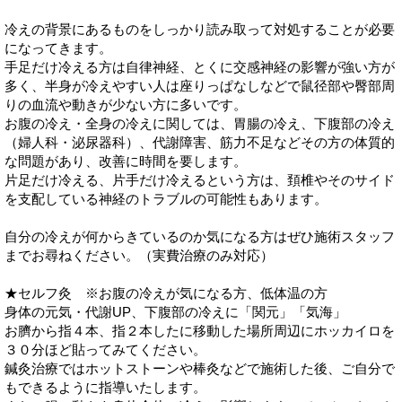
冷えの背景にあるものをしっかり読み取って対処することが必要
になってきます。
手足だけ冷える方は自律神経、とくに交感神経の影響が強い方が
多く、半身が冷えやすい人は座りっぱなしなどで鼠径部や臀部周
りの血流や動きが少ない方に多いです。
お腹の冷え・全身の冷えに関しては、胃腸の冷え、下腹部の冷え
（婦人科・泌尿器科）、代謝障害、筋力不足などその方の体質的
な問題があり、改善に時間を要します。
片足だけ冷える、片手だけ冷えるという方は、頚椎やそのサイド
を支配している神経のトラブルの可能性もあります。
自分の冷えが何からきているのか気になる方はぜひ施術スタッフ
までお尋ねください。（実費治療のみ対応）
★セルフ灸 ※お腹の冷えが気になる方、低体温の方
身体の元気・代謝UP、下腹部の冷えに「関元」「気海」
お臍から指４本、指２本したに移動した場所周辺にホッカイロを
３０分ほど貼ってみてください。
鍼灸治療ではホットストーンや棒灸などで施術した後、ご自分で
もできるように指導いたします。