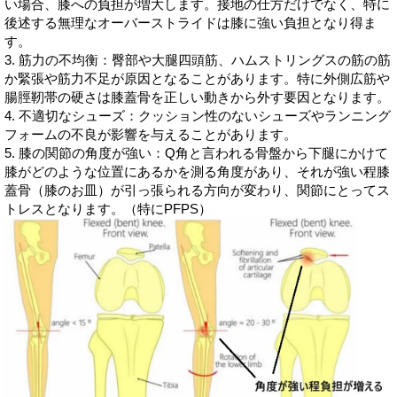
い場合、膝への負担が増大します。接地の仕方だけでなく、特に
後述する無理なオーバーストライドは膝に強い負担となり得ま
す。
3. 筋力の不均衡：臀部や大腿四頭筋、ハムストリングスの筋の筋
か緊張や筋力不足が原因となることがあります。特に外側広筋や
腸脛靭帯の硬さは膝蓋骨を正しい動きから外す要因となります。
4. 不適切なシューズ：クッション性のないシューズやランニング
フォームの不良が影響を与えることがあります。
5. 膝の関節の角度が強い：Q角と言われる骨盤から下腿にかけて
膝がどのような位置にあるかを測る角度があり、それが強い程膝
蓋骨（膝のお皿）が引っ張られる方向が変わり、関節にとってス
トレスとなります。（特にPFPS）