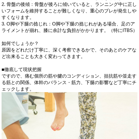
2. 骨盤の後傾：骨盤が後ろに傾いていると、ランニング中に正し
いフォームを維持することが難しくなり、重心のブレが発生しや
すくなります。
3. O脚や下腿の捻じれ：O脚や下腿の捻じれがある場合、足のア
ライメントが崩れ、膝に余計な負担がかかります。（特にITBS）
如何でしょうか？
原因をどれだけ丁寧に、深く考察できるかで、そのあとのケアな
ど出来ることも大きく変わってきます。
■徹底して現状把握
ですので、痛む個所の筋や腱のコンディション、拮抗筋や並走す
る筋との関係、体幹のバランス・筋力、下腿の影響など丁寧にチ
ェックします。