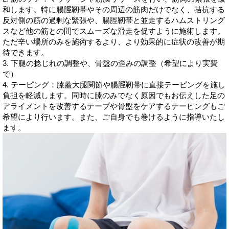
和します。特に腸脛靭帯やその周辺の筋肉だけでなく、拮抗する
反対側の筋の過剰な緊張や、腸脛靭帯と並走するハムストリング
スなど他の筋との間でスムーズな滑走を促すように施術します。
ただ辛い場所のみを施術するより、より効果的に症状の改善が期
待できます。
3. 下腿の捻じれの調整や、骨盤の歪みの調整（希望により実費
で）
4. テーピング：膝蓋大腿関節や腸脛靭帯に直接テーピングを施し
負担を軽減します。同時に膝のみでなく原因でもお伝えした足の
アライメントを改善するテープや骨盤をケアするテーピングもご
希望により行います。また、ご自身でも巻けるように指導いたし
ます。