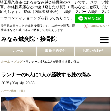
埼玉県久喜市にあるみなみ鍼灸接骨院のページです。 スポーツ障
害、神経性疼痛などの繰り返したり長引く痛みなどに徹底してお
応えします。 整体（内臓調整療法）、鍼灸、スポーツ鍼灸、スポ
ーツコンディショニングを行っております。
埼玉県久喜市にある鍼灸接骨院です。スポーツ障害、慢
0480-21-7757
性疼痛などの強い痛みに徹底してお応えします。
みなみ鍼灸院・接骨院
ホーム
順番予約受付
お問い合わせ
ホーム
>
ブログ
>
ランナーの5人に1人が経験する膝の痛み
ランナーの5人に1人が経験する膝の痛み
2025
03
14
20:33
年
月
日
スポーツ障害（下肢）