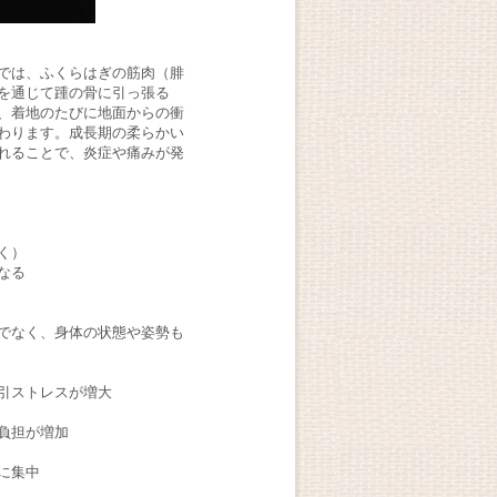
では、ふくらはぎの筋肉（腓
を通じて踵の骨に引っ張る
、着地のたびに地面からの衝
わります。成長期の柔らかい
れることで、炎症や痛みが発
く）
なる
でなく、身体の状態や姿勢も
引ストレスが増大
負担が増加
に集中