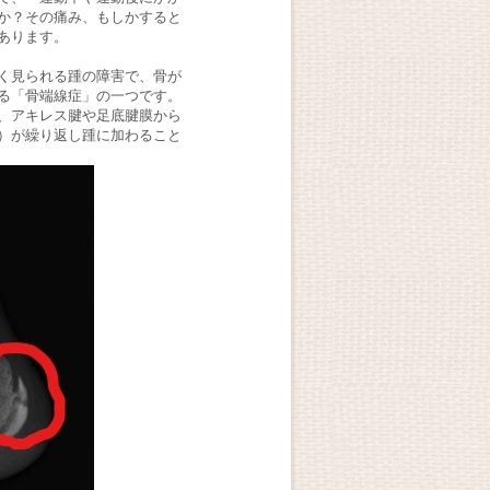
か？その痛み、もしかすると
あります。
く見られる踵の障害で、骨が
る「骨端線症」の一つです。
、アキレス腱や足底腱膜から
）が繰り返し踵に加わること