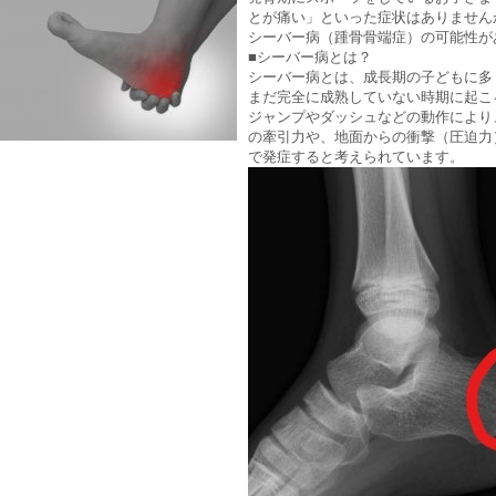
とが痛い」といった症状はありません
シーバー病（踵骨骨端症）の可能性が
■シーバー病とは？
シーバー病とは、成長期の子どもに多
まだ完全に成熟していない時期に起こ
ジャンプやダッシュなどの動作により
の牽引力や、地面からの衝撃（圧迫力
で発症すると考えられています。