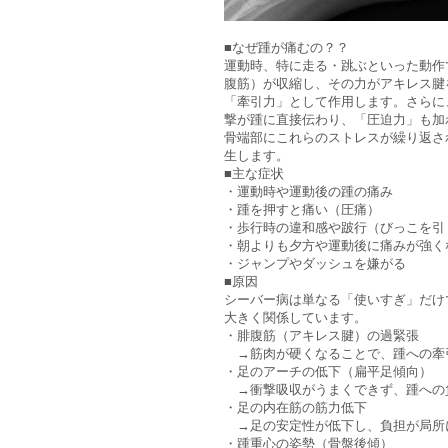
■なぜ踵が痛むの？？
運動時、特に走る・跳ぶといった動作
腹筋）が収縮し、その力がアキレス腱
「牽引力」として作用します。さらに
撃が踵に直接伝わり、「圧迫力」も加
骨端部にこれらのストレスが繰り返さ
生します。
■主な症状
・運動時や運動後の踵の痛み
・踵を押すと痛い（圧痛）
・歩行時の違和感や跛行（びっこを引
・朝よりも夕方や運動後に痛みが強く
・ジャンプやダッシュを嫌がる
■原因
シーバー病は単なる「使いすぎ」だけ
大きく関係しています。
・腓腹筋（アキレス腱）の過緊張
→筋肉が硬くなることで、踵への牽
・足のアーチの低下（扁平足傾向）
→衝撃吸収がうまくできず、踵への
・足の内在筋の筋力低下
→足の安定性が低下し、負担が局所
・踵重心の姿勢（骨盤後傾）