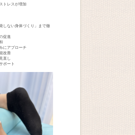
ストレスが増加
発しない身体づくり」まで徹
の促進
和
みにアプローチ
能改善
見直し
サポート