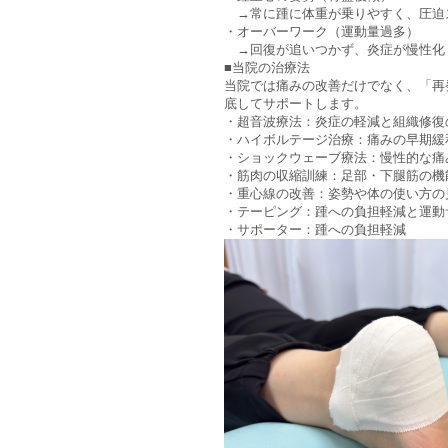
→常に踵に体重が乗りやすく、圧迫
・オーバーワーク（運動量過多）
→回復が追いつかず、炎症が慢性化
■当院の治療法
当院では痛みの改善だけでなく、「再
底してサポートします。
・超音波療法：炎症の軽減と組織修復
・ハイボルテージ治療：痛みの早期緩
・ショックウェーブ療法：慢性的な痛
・筋肉の収縮訓練：足部・下腿筋の機
・重心線の改善：姿勢や体の使い方の
・テーピング：踵への負担軽減と運動
・サポーター：踵への負担軽減