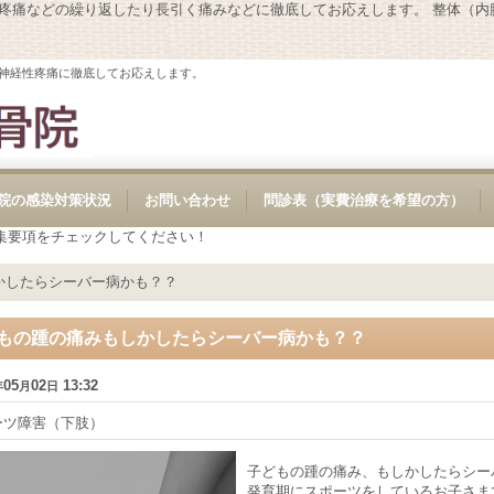
性疼痛などの繰り返したり長引く痛みなどに徹底してお応えします。 整体（
神経性疼痛に徹底してお応えします。
院の感染対策状況
お問い合わせ
問診表（実費治療を希望の方）
集要項をチェックしてください！
かしたらシーバー病かも？？
もの踵の痛みもしかしたらシーバー病かも？？
05
02
13:32
年
月
日
ーツ障害（下肢）
子どもの踵の痛み、もしかしたらシー
発育期にスポーツをしているお子さま