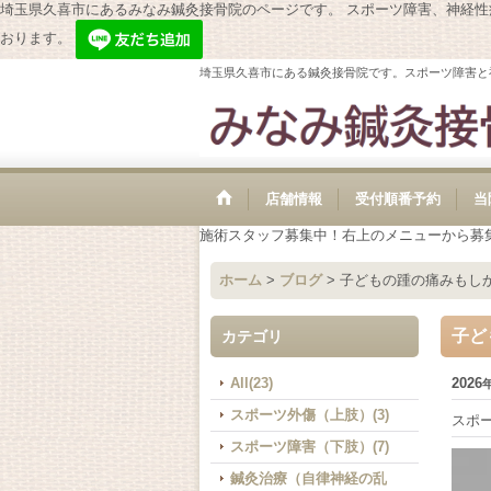
埼玉県久喜市にあるみなみ鍼灸接骨院のページです。 スポーツ障害、神経
おります。
埼玉県久喜市にある鍼灸接骨院です。スポーツ障害と
店舗情報
受付順番予約
当
施術スタッフ募集中！右上のメニューから募
ホーム
>
ブログ
>
子どもの踵の痛みもし
子ど
カテゴリ
All(23)
2026
スポーツ外傷（上肢）(3)
スポ
スポーツ障害（下肢）(7)
鍼灸治療（自律神経の乱