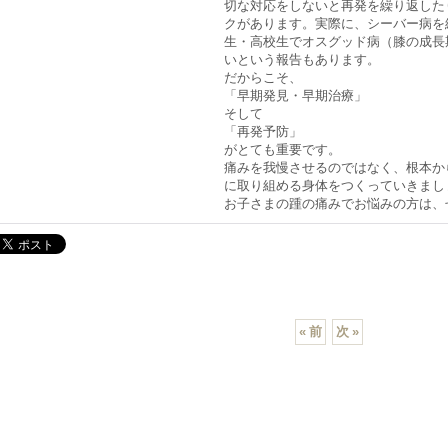
切な対応をしないと再発を繰り返した
クがあります。実際に、シーバー病を
生・高校生でオスグッド病（膝の成長
いという報告もあります。
だからこそ、
「早期発見・早期治療」
そして
「再発予防」
がとても重要です。
痛みを我慢させるのではなく、根本か
に取り組める身体をつくっていきまし
お子さまの踵の痛みでお悩みの方は、
«
前
次
»