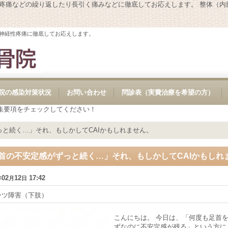
性疼痛などの繰り返したり長引く痛みなどに徹底してお応えします。 整体（
神経性疼痛に徹底してお応えします。
院の感染対策状況
お問い合わせ
問診表（実費治療を希望の方）
集要項をチェックしてください！
と続く…」それ、もしかしてCAIかもしれません。
首の不安定感がずっと続く…」それ、もしかしてCAIかもしれ
02
12
17:42
年
月
日
ーツ障害（下肢）
こんにちは。 今日は、「何度も足首
ずなのに不安定感が残る」という方に