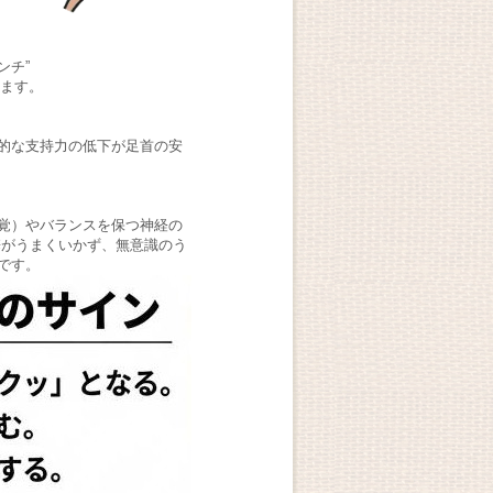
ンチ”
います。
的な支持力の低下が足首の安
覚）やバランスを保つ神経の
携がうまくいかず、無意識のう
です。