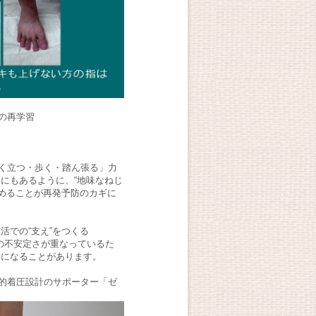
の再学習
く立つ・歩く・踏ん張る」力
にもあるように、“地味なねじ
高めることが再発予防のカギに
活での“支え”をつくる
経の不安定さが重なっているた
要になることがあります。
的着圧設計のサポーター「ゼ