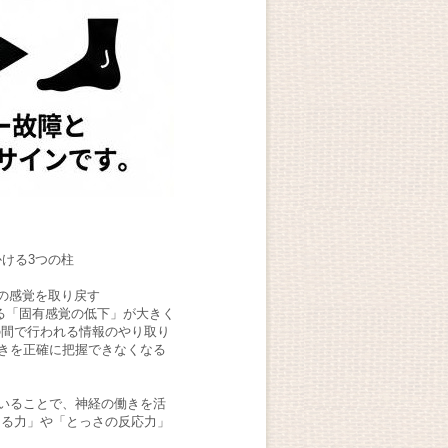
】
ける3つの柱
首の感覚を取り戻す
なる「固有感覚の低下」が大きく
の間で行われる情報のやり取り
きを正確に把握できなくなる
いることで、神経の働きを活
じる力」や「とっさの反応力」