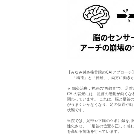
【みなみ鍼灸接骨院のCAIアプローチ
──「構造」と「神経」、両方に働きか
🔹 鍼灸治療：神経の“再教育”で、足
CAIの背景には、足首の感覚が鈍く
関わっています。 これは、脳と足首
がうまくいかなくなり、足の位置や動
状態です。
当院では、足部や下腿のツボに鍼を用
性化させ、 「足首の位置を正しく感
を高める施術を行っています。