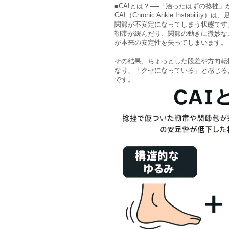
■CAIとは？──「治ったはずの捻挫
CAI（Chronic Ankle Instabil
関節が不安定になってしまう状態です
靭帯が緩んだり、関節の動きに微妙な
が本来の安定性を失ってしまいます。
その結果、ちょっとした段差や方向転
なり、「クセになっている」と感じる
です。