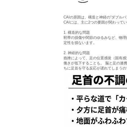
CAIの原因は、構造と神経の“ダブルパ
CAIには、主に2つの要因が関わって
1. 構造的な問題
靭帯の損傷や関節のゆるみなど、物理
定性を損ないます。
2. 神経的な問題
捻挫によって、足の位置感覚（固有感
働きが低下することも。 脳と足の連
ちに足首を守る反応が遅れてしまうの