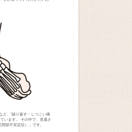
など、“繰り返す・しつこい痛
ています。 その中で、見逃さ
足関節不安定症）」です。