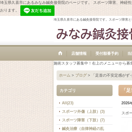
埼玉県久喜市にあるみなみ鍼灸接骨院のページです。 スポーツ障害、神経
おります。
埼玉県久喜市にある鍼灸接骨院です。スポーツ障害と
店舗情報
受付順番予約
当
施術スタッフ募集中！右上のメニューから募
ホーム
>
ブログ
>
「足首の不安定感がずっ
「足
カテゴリ
All(23)
2026
スポーツ外傷（上肢）(3)
スポ
スポーツ障害（下肢）(7)
鍼灸治療（自律神経の乱