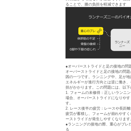
ることで、膝の負担を軽減できます
●オーバーストライドと足の接地の問
オーバーストライドと足の接地の問題
因の一つです。ランニング中、足が地
エネルギーが進行方向とは逆に働き、
担がかかります。この問題には、以下
1. フォームの未修得：正しいランニ
場合、オーバーストライドになりやす
す。
2. レース後半の疲労：レースや長距
疲労が蓄積し、フォームが崩れやすく
ーストライドが発生しやすくなります
●ランニングの接地の際、重心がブレ
る