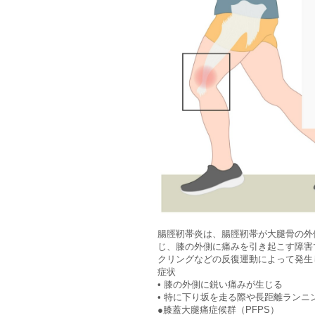
腸脛靭帯炎は、腸脛靭帯が大腿骨の外
じ、膝の外側に痛みを引き起こす障害
クリングなどの反復運動によって発生
症状
• 膝の外側に鋭い痛みが生じる
• 特に下り坂を走る際や長距離ランニ
●膝蓋大腿痛症候群（PFPS）