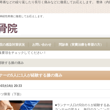
性疼痛などの繰り返したり長引く痛みなどに徹底してお応えします。 整体（
神経性疼痛に徹底してお応えします。
院の感染対策状況
お問い合わせ
問診表（実費治療を希望の方）
集要項をチェックしてください！
経験する膝の痛み
ナーの5人に1人が経験する膝の痛み
03
14
20:33
年
月
日
ーツ障害（下肢）
■ランナー人口の5分の１が経験する
ランナーの皆さん、毎日のランニング