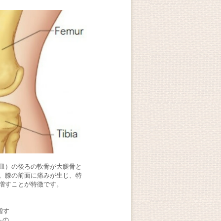
皿）の後ろの軟骨が大腿骨と
。膝の前面に痛みが生じ、特
増すことが特徴です。
増す
もの