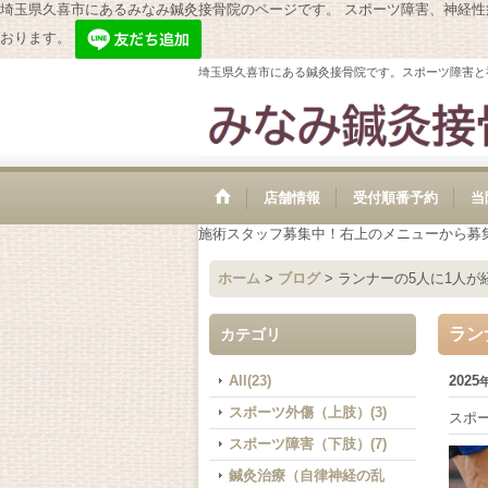
埼玉県久喜市にあるみなみ鍼灸接骨院のページです。 スポーツ障害、神経
おります。
埼玉県久喜市にある鍼灸接骨院です。スポーツ障害と
店舗情報
受付順番予約
当
施術スタッフ募集中！右上のメニューから募
ホーム
>
ブログ
>
ランナーの5人に1人が
ラン
カテゴリ
All(23)
2025
スポーツ外傷（上肢）(3)
スポ
スポーツ障害（下肢）(7)
鍼灸治療（自律神経の乱