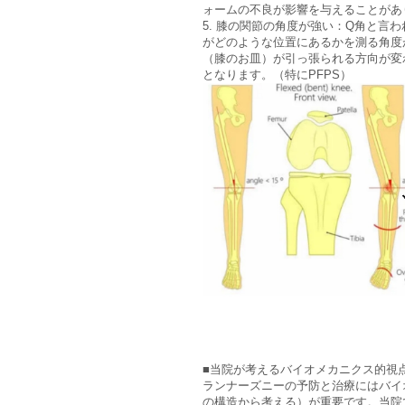
ォームの不良が影響を与えることがあ
5. 膝の関節の角度が強い：Q角と言
がどのような位置にあるかを測る角度
（膝のお皿）が引っ張られる方向が変
となります。（特にPFPS）
■当院が考えるバイオメカニクス的視
ランナーズニーの予防と治療にはバイ
の構造から考える）が重要です。当院