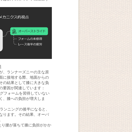
題
が、ランナーズニーの主な原
面に接地する際、地面からの
その結果として膝に大きな負
の要因が関連しています：
ングフォームを習得していない
く、膝への負担が増大しま
離ランニングの後半になると、
なります。その結果、オーバ
。
たり腰が落ちて膝に負担がかか