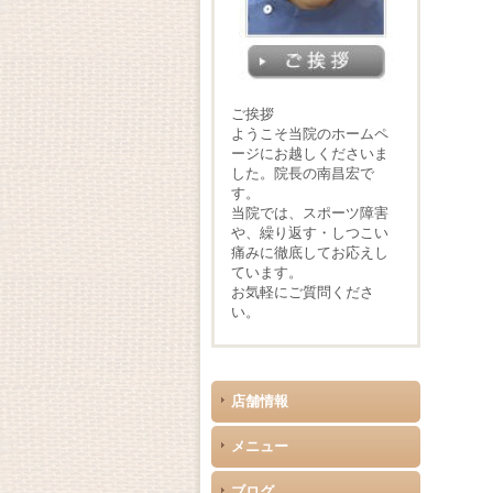
ご挨拶
ようこそ当院のホームペ
ージにお越しくださいま
した。院長の南昌宏で
す。
当院では、スポーツ障害
や、繰り返す・しつこい
痛みに徹底してお応えし
ています。
お気軽にご質問くださ
い。
店舗情報
メニュー
ブログ