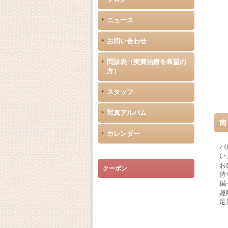
ニュース
お問い合わせ
問診表（実費治療を希望の
方）
スタッフ
写真アルバム
南
カレンダー
パ
い
お
クーポン
持
鍼
趣
足